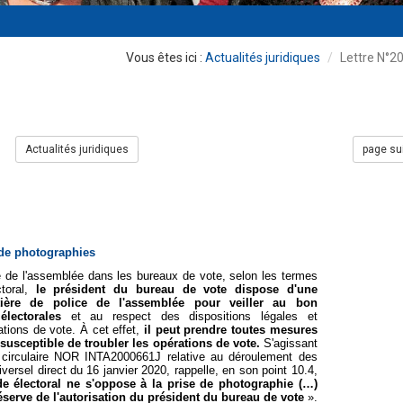
Actualités juridiques
Lettre N°2
Actualités juridiques
page su
 de photographies
e de l'assemblée dans les bureaux de vote, selon les termes
ctoral,
le président du bureau de vote dispose d'une
ière de police de l'assemblée pour veiller au bon
lectorales
et au respect des dispositions légales et
ations de vote. À cet effet,
il peut prendre toutes mesures
 susceptible de troubler les opérations de vote.
S'agissant
a circulaire NOR INTA2000661J relative au déroulement des
versel direct du 16 janvier 2020, rappelle, en son point 10.4,
e électoral ne s'oppose à la prise de photographie (…)
serve de l'autorisation du président du bureau de vote
».