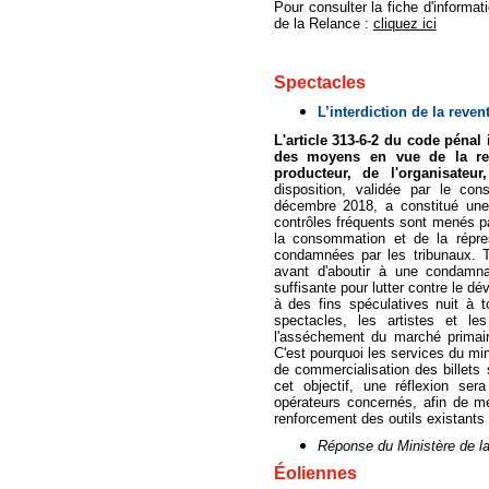
Pour consulter la fiche d'informat
de la Relance :
cliquez ici
Spectacles
L’interdiction de la revent
L'article 313-6-2 du code pénal 
des moyens en vue de la reve
producteur, de l'organisateu
disposition, validée par le co
décembre 2018, a constitué une 
contrôles fréquents sont menés pa
la consommation et de la répre
condamnées par les tribunaux. T
avant d'aboutir à une condamna
suffisante pour lutter contre le d
à des fins spéculatives nuit à 
spectacles, les artistes et l
l'asséchement du marché primaire
C'est pourquoi les services du mini
de commercialisation des billets
cet objectif, une réflexion ser
opérateurs concernés, afin de m
renforcement des outils existants 
Réponse du Ministère de la
Éoliennes