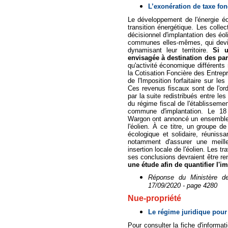
L’exonération de taxe fon
Le développement de l'énergie éo
transition énergétique. Les collec
décisionnel d'implantation des éo
communes elles-mêmes, qui devien
dynamisant leur territoire.
Si u
envisagée à destination des par
qu'activité économique différents
la Cotisation Foncière des Entrepr
de l'Imposition forfaitaire sur le
Ces revenus fiscaux sont de l'or
par la suite redistribués entre le
du régime fiscal de l'établisseme
commune d'implantation. Le 1
Wargon ont annoncé un ensemble
l'éolien. À ce titre, un groupe de
écologique et solidaire, réuniss
notamment d'assurer une meille
insertion locale de l'éolien. Les t
ses conclusions devraient être re
une étude afin de quantifier l'i
Réponse du Ministère de
17/09/2020 - page 4280
Nue-propriété
Le régime juridique pour
Pour consulter la fiche d'informat