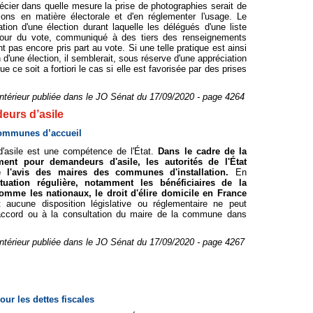
récier dans quelle mesure la prise de photographies serait de
tions en matière électorale et d'en réglementer l'usage. Le
ation d'une élection durant laquelle les délégués d'une liste
e jour du vote, communiqué à des tiers des renseignements
t pas encore pris part au vote. Si une telle pratique est ainsi
n d'une élection, il semblerait, sous réserve d'une appréciation
ue ce soit a fortiori le cas si elle est favorisée par des prises
intérieur publiée dans le JO Sénat du 17/09/2020 - page 4264
urs d’asile
communes d’accueil
'asile est une compétence de l'État.
Dans le cadre de la
ent pour demandeurs d'asile, les autorités de l'État
e l'avis des maires des communes d'installation.
En
tuation régulière, notamment les bénéficiaires de la
comme les nationaux, le droit d'élire domicile en France
 aucune disposition législative ou réglementaire ne peut
 l'accord ou à la consultation du maire de la commune dans
intérieur publiée dans le JO Sénat du 17/09/2020 - page 4267
ur les dettes fiscales