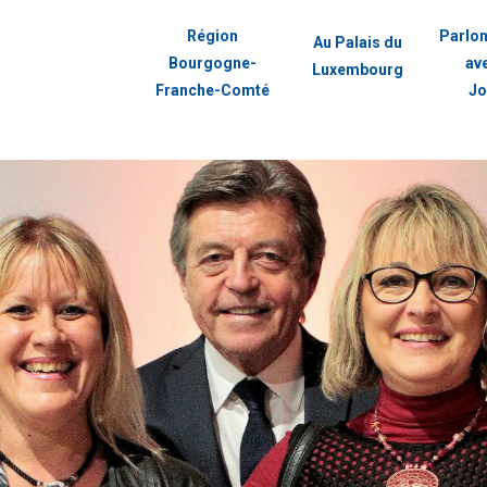
Région
Parlon
Au Palais du
Bourgogne-
av
Luxembourg
Franche-Comté
Jo