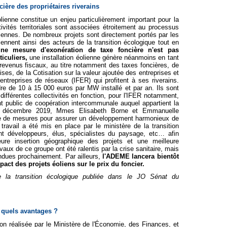
cière des propriétaires riverains
lienne constitue un enjeu particulièrement important pour la
tivités territoriales sont associées étroitement au processus
liennes. De nombreux projets sont directement portés par les
nent ainsi des acteurs de la transition écologique tout en
ne mesure d'exonération de taxe foncière n'est pas
ticuliers,
une installation éolienne génère néanmoins en tant
 revenus fiscaux, au titre notamment des taxes foncières, de
ises, de la Cotisation sur la valeur ajoutée des entreprises et
s entreprises de réseaux (IFER) qui profitent à ses riverains.
dre de 10 à 15 000 euros par MW installé et par an. Ils sont
s différentes collectivités en fonction, pour l'IFER notamment,
nt public de coopération intercommunale auquel appartient la
8 décembre 2019, Mmes Elisabeth Borne et Emmanuelle
 de mesures pour assurer un développement harmonieux de
 travail a été mis en place par le ministère de la transition
ant développeurs, élus, spécialistes du paysage, etc… afin
ure insertion géographique des projets et une meilleure
ravaux de ce groupe ont été ralentis par la crise sanitaire, mais
ndues prochainement. Par ailleurs,
l'ADEME lancera bientôt
mpact des projets éoliens sur le prix du foncier.
 la transition écologique publiée dans le JO Sénat du
 quels avantages ?
ion réalisée par le Ministère de l'Économie, des Finances, et