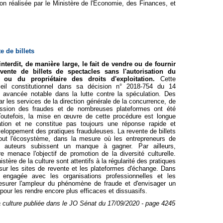
ion réalisée par le Ministère de l'Économie, des Finances, et
e de billets
interdit, de manière large, le fait de vendre ou de fournir
nte de billets de spectacles sans l'autorisation du
r, ou du propriétaire des droits d'exploitation.
Cette
nseil constitutionnel dans sa décision n° 2018-754 du 14
avancée notable dans la lutte contre la spéculation. Des
r les services de la direction générale de la concurrence, de
ssion des fraudes et de nombreuses plateformes ont été
outefois, la mise en œuvre de cette procédure est longue
tion et ne constitue pas toujours une réponse rapide et
éveloppement des pratiques frauduleuses. La revente de billets
tout l'écosystème, dans la mesure où les entrepreneurs de
es auteurs subissent un manque à gagner. Par ailleurs,
 menace l'objectif de promotion de la diversité culturelle.
stère de la culture sont attentifs à la régularité des pratiques
 sur les sites de revente et les plateformes d'échange. Dans
a engagée avec les organisations professionnelles et les
esurer l'ampleur du phénomène de fraude et d'envisager un
pour les rendre encore plus efficaces et dissuasifs.
 culture publiée dans le JO Sénat du 17/09/2020 - page 4245