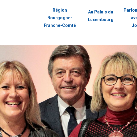
Région
Parlon
Au Palais du
Bourgogne-
av
Luxembourg
Franche-Comté
Jo