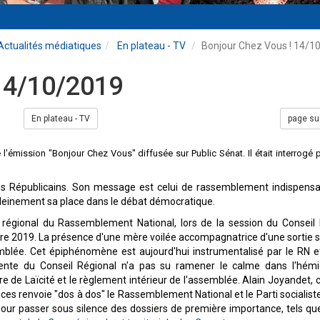
Actualités médiatiques
En plateau - TV
Bonjour Chez Vous ! 14/1
14/10/2019
En plateau - TV
page su
e l'émission "Bonjour Chez Vous" diffusée sur Public Sénat. Il était interrogé 
 des Républicains. Son message est celui de rassemblement indispens
pleinement sa place dans le débat démocratique.
er régional du Rassemblement National, lors de la session du Conseil
e 2019. La présence d'une mère voilée accompagnatrice d'une sortie s
emblée. Cet épiphénomène est aujourd'hui instrumentalisé par le RN et
idente du Conseil Régional n'a pas su ramener le calme dans l'hémi
 de Laïcité et le règlement intérieur de l'assemblée. Alain Joyandet, c
es renvoie "dos à dos" le Rassemblement National et le Parti socialiste,
our passer sous silence des dossiers de première importance, tels que