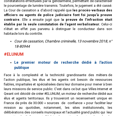
constatations effectuées par la gendarmerie, permettant de caractériser
le pourcentage de lumière transmis. Toutefois, le jugement a été cassé.
La Cour de cassation a d'abord rappelé que
les procès-verbaux des
officiers ou agents de police judiciaire font foi jusqu'à preuve
contraire.
Elle a ensuite jugé que l
a preuve de l'infraction était
établie par la seule constatation de l'agent verbalisateur.
Celui-ci
n'était en effet pas parvenu à distinguer le conducteur dans son
habitacle lors du contrôle.
Cour de cassation, Chambre criminelle, 13 novembre 2018, n°
18-80944
#ELUNUM
Le premier moteur de recherche dédié à l'action
publique
Face à la complexité et la technicité grandissante des métiers de
l’action publique, les élus et les agents ont besoin de ressources
fiables, impartiales et spécialisées dans leur domaine pour mener à bien
leurs missions de service public. C’est dans ce but que Villes Internet et
Qwant ont décidé de créer #ELUNUM, un moteur de recherche dédié aux
élus et agents territoriaux. Ils y trouveront un recensement unique en
France de près de 30.000 « sources de confiance » pour faciliter leur
mission au quotidien, notamment, les sites institutionnels, les
délibérations des conseils municipaux et l’actualité grand public qui leur