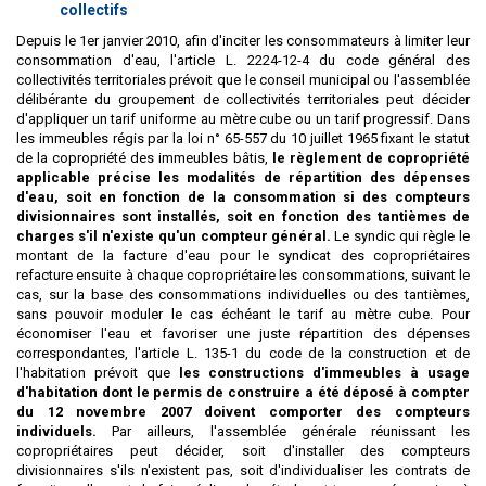
collectifs
Depuis le 1er janvier 2010, afin d'inciter les consommateurs à limiter leur
consommation d'eau, l'article L. 2224-12-4 du code général des
collectivités territoriales prévoit que le conseil municipal ou l'assemblée
délibérante du groupement de collectivités territoriales peut décider
d'appliquer un tarif uniforme au mètre cube ou un tarif progressif. Dans
les immeubles régis par la loi n° 65-557 du 10 juillet 1965 fixant le statut
de la copropriété des immeubles bâtis,
le règlement de copropriété
applicable précise les modalités de répartition des dépenses
d'eau, soit en fonction de la consommation si des compteurs
divisionnaires sont installés, soit en fonction des tantièmes de
charges s'il n'existe qu'un compteur général.
Le syndic qui règle le
montant de la facture d'eau pour le syndicat des copropriétaires
refacture ensuite à chaque copropriétaire les consommations, suivant le
cas, sur la base des consommations individuelles ou des tantièmes,
sans pouvoir moduler le cas échéant le tarif au mètre cube. Pour
économiser l'eau et favoriser une juste répartition des dépenses
correspondantes, l'article L. 135-1 du code de la construction et de
l'habitation prévoit que
les constructions d'immeubles à usage
d'habitation dont le permis de construire a été déposé à compter
du 12 novembre 2007 doivent comporter des compteurs
individuels.
Par ailleurs, l'assemblée générale réunissant les
copropriétaires peut décider, soit d'installer des compteurs
divisionnaires s'ils n'existent pas, soit d'individualiser les contrats de