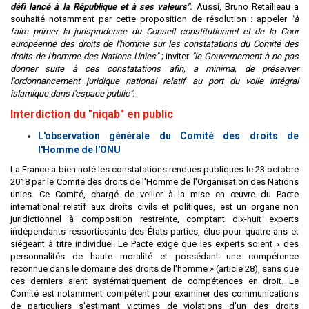
défi lancé à la République et à ses valeurs"
.
Aussi, Bruno Retailleau a
souhaité notamment par cette proposition de résolution : appeler
"à
faire primer la jurisprudence du Conseil constitutionnel et de la Cour
européenne des droits de l'homme sur les constatations du Comité des
droits de l'homme des Nations Unies"
; inviter
"le Gouvernement à ne pas
donner suite à ces constatations afin, a minima, de préserver
l'ordonnancement juridique national relatif au port du voile intégral
islamique dans l'espace public".
Interdiction du "niqab" en public
L'observation générale du Comité des droits de
l'Homme de l'ONU
La France a bien noté les constatations rendues publiques le 23 octobre
2018 par le Comité des droits de l'Homme de l'Organisation des Nations
unies. Ce Comité, chargé de veiller à la mise en œuvre du Pacte
international relatif aux droits civils et politiques, est un organe non
juridictionnel à composition restreinte, comptant dix-huit experts
indépendants ressortissants des États-parties, élus pour quatre ans et
siégeant à titre individuel. Le Pacte exige que les experts soient « des
personnalités de haute moralité et possédant une compétence
reconnue dans le domaine des droits de l'homme » (article 28), sans que
ces derniers aient systématiquement de compétences en droit. Le
Comité est notamment compétent pour examiner des communications
de particuliers s'estimant victimes de violations d'un des droits