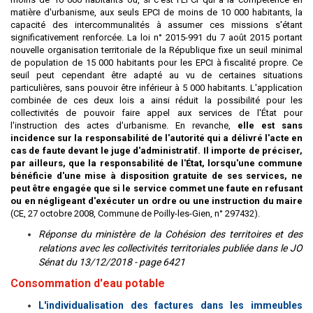
matière d'urbanisme, aux seuls EPCI de moins de 10 000 habitants, la
capacité des intercommunalités à assumer ces missions s'étant
significativement renforcée. La loi n° 2015-991 du 7 août 2015 portant
nouvelle organisation territoriale de la République fixe un seuil minimal
de population de 15 000 habitants pour les EPCI à fiscalité propre. Ce
seuil peut cependant être adapté au vu de certaines situations
particulières, sans pouvoir être inférieur à 5 000 habitants. L'application
combinée de ces deux lois a ainsi réduit la possibilité pour les
collectivités de pouvoir faire appel aux services de l'État pour
l'instruction des actes d'urbanisme. En revanche,
elle est sans
incidence sur la responsabilité de l'autorité qui a délivré l'acte en
cas de faute devant le juge d'administratif. Il importe de préciser,
par ailleurs, que la responsabilité de l'État, lorsqu'une commune
bénéficie d'une mise à disposition gratuite de ses services, ne
peut être engagée que si le service commet une faute en refusant
ou en négligeant d'exécuter un ordre ou une instruction du maire
(CE, 27 octobre 2008, Commune de Poilly-les-Gien, n° 297432).
Réponse du ministère de la Cohésion des territoires et des
relations avec les collectivités territoriales publiée dans le JO
Sénat du 13/12/2018 - page 6421
Consommation d'eau potable
L'individualisation des factures dans les immeubles