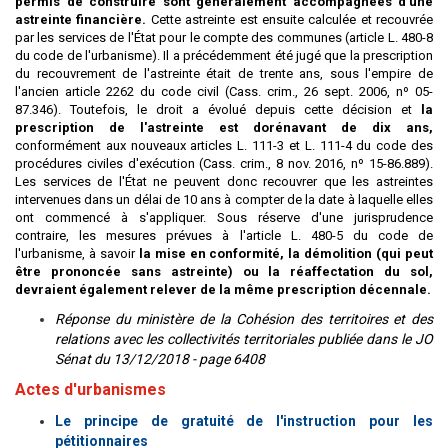
permis de construire sont généralement accompagnées d'une
astreinte financière.
Cette astreinte est ensuite calculée et recouvrée
par les services de l'État pour le compte des communes (article L. 480-8
du code de l'urbanisme). Il a précédemment été jugé que la prescription
du recouvrement de l'astreinte était de trente ans, sous l'empire de
l'ancien article 2262 du code civil (Cass. crim., 26 sept. 2006, nº 05-
87.346). Toutefois, le droit a évolué depuis cette décision et
la
prescription de l'astreinte est dorénavant de dix ans,
conformément aux nouveaux articles L. 111-3 et L. 111-4 du code des
procédures civiles d'exécution (Cass. crim., 8 nov. 2016, nº 15-86.889).
Les services de l'État ne peuvent donc recouvrer que les astreintes
intervenues dans un délai de 10 ans à compter de la date à laquelle elles
ont commencé à s'appliquer. Sous réserve d'une jurisprudence
contraire, les mesures prévues à l'article L. 480-5 du code de
l'urbanisme, à savoir
la mise en conformité, la démolition (qui peut
être prononcée sans astreinte) ou la réaffectation du sol,
devraient également relever de la même prescription décennale.
Réponse du ministère de la Cohésion des territoires et des
relations avec les collectivités territoriales publiée dans le JO
Sénat du 13/12/2018 - page 6408
Actes d'urbanismes
Le principe de gratuité de l'instruction pour les
pétitionnaires