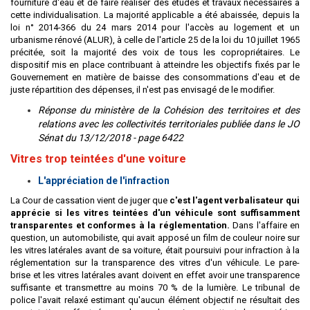
fourniture d'eau et de faire réaliser des études et travaux nécessaires à
cette individualisation. La majorité applicable a été abaissée, depuis la
loi n° 2014-366 du 24 mars 2014 pour l'accès au logement et un
urbanisme rénové (ALUR), à celle de l'article 25 de la loi du 10 juillet 1965
précitée, soit la majorité des voix de tous les copropriétaires. Le
dispositif mis en place contribuant à atteindre les objectifs fixés par le
Gouvernement en matière de baisse des consommations d'eau et de
juste répartition des dépenses, il n'est pas envisagé de le modifier.
Réponse du ministère de la Cohésion des territoires et des
relations avec les collectivités territoriales publiée dans le JO
Sénat du 13/12/2018 - page 6422
Vitres trop teintées d'une voiture
L'appréciation de l'infraction
La Cour de cassation vient de juger que
c'est l'agent verbalisateur qui
apprécie si les vitres teintées d'un véhicule sont suffisamment
transparentes et conformes à la réglementation.
Dans l'affaire en
question, un automobiliste, qui avait apposé un film de couleur noire sur
les vitres latérales avant de sa voiture, était poursuivi pour infraction à la
réglementation sur la transparence des vitres d'un véhicule. Le pare-
brise et les vitres latérales avant doivent en effet avoir une transparence
suffisante et transmettre au moins 70 % de la lumière. Le tribunal de
police l'avait relaxé estimant qu'aucun élément objectif ne résultait des