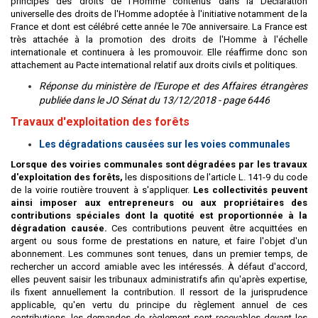
principes des droits de l'Homme contenus dans la Déclaration
universelle des droits de l'Homme adoptée à l'initiative notamment de la
France et dont est célébré cette année le 70e anniversaire. La France est
très attachée à la promotion des droits de l'Homme à l'échelle
internationale et continuera à les promouvoir. Elle réaffirme donc son
attachement au Pacte international relatif aux droits civils et politiques.
Réponse du ministère de l'Europe et des Affaires étrangères
publiée dans le JO Sénat du 13/12/2018 - page 6446
Travaux d'exploitation des forêts
Les dégradations causées sur les voies communales
Lorsque des voiries communales sont dégradées par les travaux
d'exploitation des forêts,
les dispositions de l'article L. 141-9 du code
de la voirie routière trouvent à s'appliquer.
Les collectivités peuvent
ainsi imposer aux entrepreneurs ou aux propriétaires des
contributions spéciales dont la quotité est proportionnée à la
dégradation causée.
Ces contributions peuvent être acquittées en
argent ou sous forme de prestations en nature, et faire l'objet d'un
abonnement. Les communes sont tenues, dans un premier temps, de
rechercher un accord amiable avec les intéressés. À défaut d'accord,
elles peuvent saisir les tribunaux administratifs afin qu'après expertise,
ils fixent annuellement la contribution. Il ressort de la jurisprudence
applicable, qu'en vertu du principe du règlement annuel de ces
contributions, les demandes de règlement sont recevables devant les