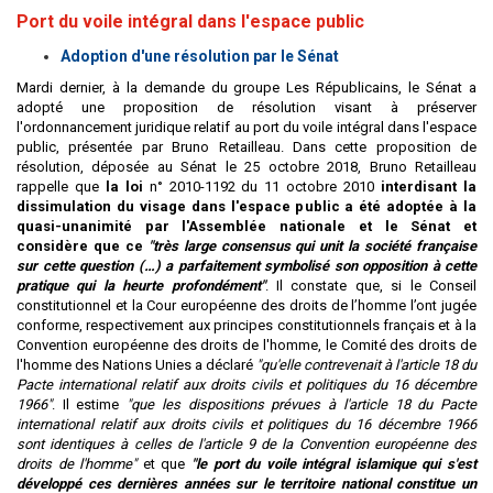
Port du voile intégral dans l'espace public
Adoption d'une résolution par le Sénat
Mardi dernier, à la demande du groupe Les Républicains, le Sénat a
adopté une proposition de résolution visant à préserver
l'ordonnancement juridique relatif au port du voile intégral dans l'espace
public, présentée par Bruno Retailleau. Dans cette proposition de
résolution, déposée au Sénat le 25 octobre 2018, Bruno Retailleau
rappelle que
la loi
n° 2010-1192 du 11 octobre 2010
interdisant la
dissimulation du visage dans l'espace public a été adoptée à la
quasi-unanimité par l'Assemblée nationale et le Sénat et
considère que ce
"très large consensus qui unit la société française
sur cette question (…) a parfaitement symbolisé son opposition à cette
pratique qui la heurte profondément"
. Il constate que, si le Conseil
constitutionnel et la Cour européenne des droits de l’homme l’ont jugée
conforme, respectivement aux principes constitutionnels français et à la
Convention européenne des droits de l'homme, le Comité des droits de
l'homme des Nations Unies a déclaré
"qu'elle contrevenait à l'article 18 du
Pacte international relatif aux droits civils et politiques du 16 décembre
1966"
. Il estime
"que les dispositions prévues à l'article 18 du Pacte
international relatif aux droits civils et politiques du 16 décembre 1966
sont identiques à celles de l'article 9 de la Convention européenne des
droits de l'homme"
et que
"le port du voile intégral islamique qui s'est
développé ces dernières années sur le territoire national constitue un