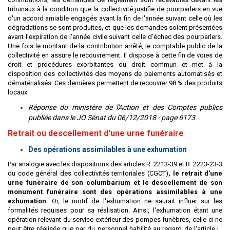
tribunaux à la condition que la collectivité justifie de pourparlers en vue
d'un accord amiable engagés avant la fin de l'année suivant celle où les
dégradations se sont produites, et que les demandes soient présentées
avant l'expiration de l'année civile suivant celle d'échec des pourparlers.
Une fois le montant de la contribution arrêté, le comptable public de la
collectivité en assure le recouvrement. Il dispose à cette fin de voies de
droit et procédures exorbitantes du droit commun et met à la
disposition des collectivités des moyens de paiements automatisés et
dématérialisés. Ces dernières permettent de recouvrer 98 % des produits
locaux.
Réponse du ministère de l'Action et des Comptes publics
publiée dans le JO Sénat du 06/12/2018 - page 6173
Retrait ou descellement d'une urne funéraire
Des opérations assimilables à une exhumation
Par analogie avec les dispositions des articles R. 2213-39 et R. 2223-23-3
du code général des collectivités territoriales (CGCT)
, le retrait d'une
urne funéraire de son columbarium et le descellement de son
monument funéraire sont des opérations assimilables à une
exhumation.
Or, le motif de l'exhumation ne saurait influer sur les
formalités requises pour sa réalisation. Ainsi, l'exhumation étant une
opération relevant du service extérieur des pompes funèbres, celle-ci ne
peut être réalisée que par du personnel habilité au regard de l'article L.