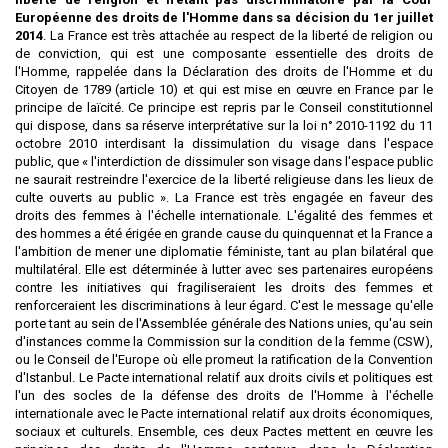
Européenne des droits de l'Homme dans sa décision du 1er juillet
2014
. La France est très attachée au respect de la liberté de religion ou
de conviction, qui est une composante essentielle des droits de
l'Homme, rappelée dans la Déclaration des droits de l'Homme et du
Citoyen de 1789 (article 10) et qui est mise en œuvre en France par le
principe de laïcité. Ce principe est repris par le Conseil constitutionnel
qui dispose, dans sa réserve interprétative sur la loi n° 2010-1192 du 11
octobre 2010 interdisant la dissimulation du visage dans l'espace
public, que « l'interdiction de dissimuler son visage dans l'espace public
ne saurait restreindre l'exercice de la liberté religieuse dans les lieux de
culte ouverts au public ». La France est très engagée en faveur des
droits des femmes à l'échelle internationale. L'égalité des femmes et
des hommes a été érigée en grande cause du quinquennat et la France a
l'ambition de mener une diplomatie féministe, tant au plan bilatéral que
multilatéral. Elle est déterminée à lutter avec ses partenaires européens
contre les initiatives qui fragiliseraient les droits des femmes et
renforceraient les discriminations à leur égard. C'est le message qu'elle
porte tant au sein de l'Assemblée générale des Nations unies, qu'au sein
d'instances comme la Commission sur la condition de la femme (CSW),
ou le Conseil de l'Europe où elle promeut la ratification de la Convention
d'Istanbul. Le Pacte international relatif aux droits civils et politiques est
l'un des socles de la défense des droits de l'Homme à l'échelle
internationale avec le Pacte international relatif aux droits économiques,
sociaux et culturels. Ensemble, ces deux Pactes mettent en œuvre les