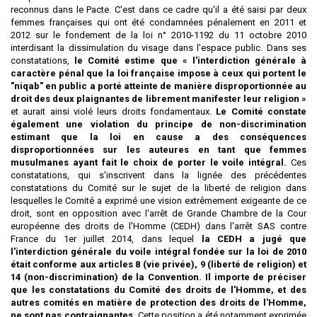
reconnus dans le Pacte. C'est dans ce cadre qu'il a été saisi par deux
femmes françaises qui ont été condamnées pénalement en 2011 et
2012 sur le fondement de la loi n° 2010-1192 du 11 octobre 2010
interdisant la dissimulation du visage dans l'espace public. Dans ses
constatations,
le Comité estime que « l'interdiction générale à
caractère pénal que la loi française impose à ceux qui portent le
"niqab" en public a porté atteinte de manière disproportionnée au
droit des deux plaignantes de librement manifester leur religion »
et aurait ainsi violé leurs droits fondamentaux.
Le Comité constate
également une violation du principe de non-discrimination
estimant que la loi en cause a des conséquences
disproportionnées sur les auteures en tant que femmes
musulmanes ayant fait le choix de porter le voile intégral.
Ces
constatations, qui s'inscrivent dans la lignée des précédentes
constatations du Comité sur le sujet de la liberté de religion dans
lesquelles le Comité a exprimé une vision extrêmement exigeante de ce
droit, sont en opposition avec l'arrêt de Grande Chambre de la Cour
européenne des droits de l'Homme (CEDH) dans l'arrêt SAS contre
France du 1er juillet 2014, dans lequel
la CEDH a jugé que
l'interdiction générale du voile intégral fondée sur la loi de 2010
était conforme aux articles 8 (vie privée), 9 (liberté de religion) et
14 (non-discrimination) de la Convention. Il importe de préciser
que les constatations du Comité des droits de l'Homme, et des
autres comités en matière de protection des droits de l'Homme,
ne sont pas contraignantes.
Cette position a été notamment exprimée