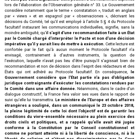
lors de l'élaboration de l'Observation générale n° 33. Le Gouvernement
considère notamment que le terme « constatation », traduit en anglais
par « views » et en espagnol par « observaciones », décrivant les
décisions du Comité, tel qu'il est employé à l'article 5 § 4 du Protocole
facultatif instaurant les communications individuelles, signifie, sans la
moindre ambiguïté, qu'
il s'agit d'une recommandation faite à un État
par le Comité chargé d'interpréter le Pacte et non d'une décision
impérative qu'il y aurait lieu de mettre à exécution.
Cette lecture est
confortée par le fait qu'à aucun moment le Protocole facultatif n'a
envisagé, contrairement à d'autres instruments, la question de
l'exécution, laquelle n'avait pas lieu d'être puisqu'il s'agissait bien de
recommandation et non de décision dans l'esprit des rédacteurs et des
États qui ont adhéré au Protocole facultatif. En conséquence,
le
Gouvernement considère que l'État partie n'a pas d'obligation
juridique contraignante d'exécuter les constatations rendues par
le Comité dans une affaire donnée.
Néanmoins, dans le cadre d'un
dialogue constructif, la France fera valoir ses vues dans le rapport de
suivi qu'elle lui transmettra.
Le ministère de l'Europe et des affaires
étrangères a souligné, dans un communiqué le 23 octobre 2018,
la pleine légitimité de cette loi dont l'objectif est de garantir les
conditions du vivre-ensemble nécessaire au plein exercice des
droits civils et politiques, et a rappelé qu'elle avait été jugée
conforme à la Constitution par le Conseil constitutionnel et
comme ne portant atteinte ni à la liberté de conscience, ni à la
liberté de religion et n'étant pas discriminatoire par la Cour