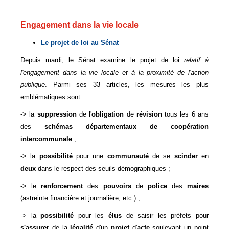
Engagement dans la vie locale
Le projet de loi au Sénat
Depuis mardi, le Sénat examine le projet de loi
relatif à
l'engagement dans la vie locale et à la proximité de l'action
publique
. Parmi ses 33 articles, les mesures les plus
emblématiques sont :
-> la
suppression
de l'
obligation
de
révision
tous les 6 ans
des
schémas départementaux de coopération
intercommunale
;
-> la
possibilité
pour une
communauté
de se
scinder
en
deux
dans le respect des seuils démographiques ;
-> le
renforcement
des
pouvoirs
de
police
des
maires
(astreinte financière et journalière, etc.) ;
-> la
possibilité
pour les
élus
de saisir les préfets pour
s'assurer
de la
légalité
d'un
projet
d'
acte
soulevant un point