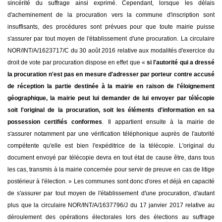
sincérité du suffrage ainsi exprimé. Cependant, lorsque les délais
d'acheminement de la procuration vers la commune d'inscription sont
insuffisants, des procédures sont prévues pour que toute mairie puisse
s'assurer par tout moyen de l'établissement d'une procuration. La circulaire
NOR/INT/A/1623717/C du 30 août 2016 relative aux modalités d'exercice du
droit de vote par procuration dispose en effet que «
si l'autorité qui a dressé
la procuration n'est pas en mesure d'adresser par porteur contre accusé
de réception la partie destinée à la mairie en raison de l'éloignement
géographique, la mairie peut lui demander de lui envoyer par télécopie
soit l'original de la procuration, soit les éléments d'information en sa
possession certifiés conformes
. Il appartient ensuite à la mairie de
s'assurer notamment par une vérification téléphonique auprès de l'autorité
compétente qu'elle est bien l'expéditrice de la télécopie. L'original du
document envoyé par télécopie devra en tout état de cause être, dans tous
les cas, transmis à la mairie concernée pour servir de preuve en cas de litige
postérieur à l'élection. » Les communes sont donc d'ores et déjà en capacité
de s'assurer par tout moyen de l'établissement d'une procuration, d'autant
plus que la circulaire NOR/INT/A/1637796/J du 17 janvier 2017 relative au
déroulement des opérations électorales lors des élections au suffrage