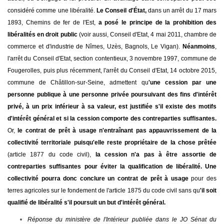
considéré comme une libéralité.
Le Conseil d'État,
dans un arrêt du 17 mars
1893, Chemins de fer de l'Est,
a posé le principe de la prohibition des
libéralités en droit public
(voir aussi, Conseil d'Etat, 4 mai 2011, chambre de
commerce et d'industrie de Nîmes, Uzès, Bagnols, Le Vigan).
Néanmoins
,
l'arrêt du Conseil d'Etat, section contentieux, 3 novembre 1997, commune de
Fougerolles, puis plus récemment, l'arrêt du Conseil d'Etat, 14 octobre 2015,
commune de Châtillon-sur-Seine, admettent qu
'une cession par une
personne publique à une personne privée poursuivant des fins d'intérêt
privé, à un prix inférieur à sa valeur, est justifiée s'il existe des motifs
d'intérêt général et si la cession comporte des contreparties suffisantes.
Or,
le contrat de prêt à usage n'entraînant pas appauvrissement de la
collectivité territoriale puisqu'elle reste propriétaire de la chose prêtée
(article 1877 du code civil),
la cession n'a pas à être assortie de
contreparties suffisantes pour éviter la qualification de libéralité. Une
collectivité pourra donc conclure un contrat de prêt à usage
pour des
terres agricoles sur le fondement de l'article 1875 du code civil sans qu
'il soit
qualifié de libéralité s'il poursuit un but d'intérêt général.
Réponse du ministère de l'Intérieur publiée dans le JO Sénat du