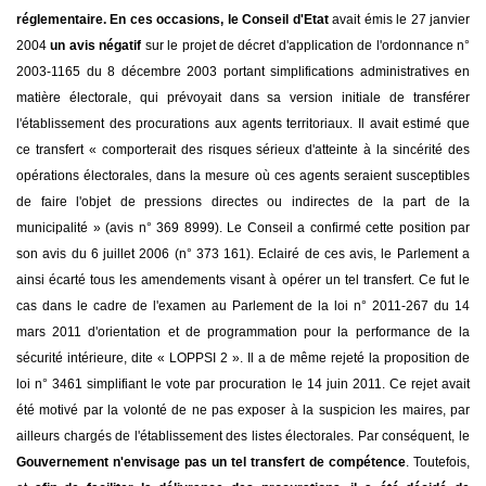
réglementaire. En ces occasions, le Conseil d'Etat
avait émis le 27 janvier
2004
un avis négatif
sur le projet de décret d'application de l'ordonnance n°
2003-1165 du 8 décembre 2003 portant simplifications administratives en
matière électorale, qui prévoyait dans sa version initiale de transférer
l'établissement des procurations aux agents territoriaux. Il avait estimé que
ce transfert « comporterait des risques sérieux d'atteinte à la sincérité des
opérations électorales, dans la mesure où ces agents seraient susceptibles
de faire l'objet de pressions directes ou indirectes de la part de la
municipalité » (avis n° 369 8999). Le Conseil a confirmé cette position par
son avis du 6 juillet 2006 (n° 373 161). Eclairé de ces avis, le Parlement a
ainsi écarté tous les amendements visant à opérer un tel transfert. Ce fut le
cas dans le cadre de l'examen au Parlement de la loi n° 2011-267 du 14
mars 2011 d'orientation et de programmation pour la performance de la
sécurité intérieure, dite « LOPPSI 2 ». Il a de même rejeté la proposition de
loi n° 3461 simplifiant le vote par procuration le 14 juin 2011. Ce rejet avait
été motivé par la volonté de ne pas exposer à la suspicion les maires, par
ailleurs chargés de l'établissement des listes électorales. Par conséquent, le
Gouvernement n'envisage pas un tel transfert de compétence
. Toutefois,