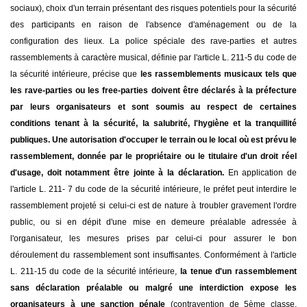
sociaux), choix d'un terrain présentant des risques potentiels pour la sécurité
des participants en raison de l'absence d'aménagement ou de la
configuration des lieux. La police spéciale des rave-parties et autres
rassemblements à caractère musical, définie par l'article L. 211-5 du code de
la sécurité intérieure, précise que
les rassemblements musicaux tels que
les rave-parties ou les free-parties doivent être déclarés à la préfecture
par leurs organisateurs et sont soumis au respect de certaines
conditions tenant à la sécurité, la salubrité, l'hygiène et la tranquillité
publiques. Une autorisation d'occuper le terrain ou le local où est prévu le
rassemblement, donnée par le propriétaire ou le titulaire d'un droit réel
d'usage, doit notamment être jointe à la déclaration.
En application de
l'article L. 211- 7 du code de la sécurité intérieure, le préfet peut interdire le
rassemblement projeté si celui-ci est de nature à troubler gravement l'ordre
public, ou si en dépit d'une mise en demeure préalable adressée à
l'organisateur, les mesures prises par celui-ci pour assurer le bon
déroulement du rassemblement sont insuffisantes. Conformément à l'article
L. 211-15 du code de la sécurité intérieure,
la tenue d'un rassemblement
sans déclaration préalable ou malgré une interdiction expose les
organisateurs à une sanction pénale
(contravention de 5ème classe,