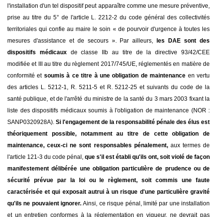
l'installation d'un tel dispositif peut apparaître comme une mesure préventive,
prise au titre du 5° de l'article L. 2212-2 du code général des collectivités
territoriales qui confie au maire le soin « de pourvoir d'urgence à toutes les
mesures d'assistance et de secours ». Par ailleurs,
les DAE sont des
dispositifs médicaux
de classe IIb au titre de la directive 93/42/CEE
modifiée et III au titre du règlement 2017/745/UE, réglementés en matière de
conformité et
soumis à ce titre à une obligation de maintenance
en vertu
des articles L. 5212-1, R. 5211-5 et R. 5212-25 et suivants du code de la
santé publique, et de l'arrêté du ministre de la santé du 3 mars 2003 fixant la
liste des dispositifs médicaux soumis à l'obligation de maintenance (NOR :
SANP0320928A).
Si l'engagement de la responsabilité pénale des élus est
théoriquement possible, notamment au titre de cette obligation de
maintenance, ceux-ci ne sont responsables pénalement,
aux termes de
l'article 121-3 du code pénal,
que s'il est établi qu'ils ont, soit violé de façon
manifestement délibérée une obligation particulière de prudence ou de
sécurité prévue par la loi ou le règlement, soit commis une faute
caractérisée et qui exposait autrui à un risque d'une particulière gravité
qu'ils ne pouvaient ignorer.
Ainsi, ce risque pénal, limité par une installation
et un entretien conformes à la réglementation en vigueur, ne devrait pas