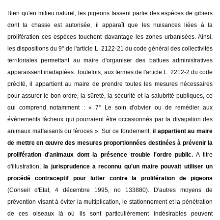
Bien qu'en milieu naturel, les pigeons fassent partie des espèces de gibiers
dont la chasse est autorisée, il apparaît que les nuisances liées à la
prolifération ces espèces touchent davantage les zones urbanisées. Ainsi,
les dispositions du 9° de l'article L. 2122-21 du code général des collectivités
territoriales permettant au maire d'organiser des battues administratives
apparaissent inadaptées. Toutefois, aux termes de l'article L. 2212-2 du code
précité, il appartient au maire de prendre toutes les mesures nécessaires
pour assurer le bon ordre, la sûreté, la sécurité et la salubrité publiques, ce
qui comprend notamment : « 7° Le soin d'obvier ou de remédier aux
événements fâcheux qui pourraient être occasionnés par la divagation des
animaux malfaisants ou féroces ». Sur ce fondement,
il appartient au maire
de mettre en œuvre des mesures proportionnées destinées à prévenir la
prolifération d'animaux dont la présence trouble l'ordre public.
A titre
d'illustration,
la jurisprudence a reconnu qu'un maire pouvait utiliser un
procédé contraceptif pour lutter contre la prolifération de pigeons
(Conseil d'Etat, 4 décembre 1995, no 133880). D'autres moyens de
prévention visant à éviter la multiplication, le stationnement et la pénétration
de ces oiseaux là où ils sont particulièrement indésirables peuvent