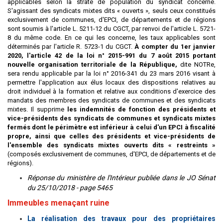
applicables selon la strate de population du syndicat concerné.
S'agissant des syndicats mixtes dits « ouverts », seuls ceux constitués
exclusivement de communes, d'EPCI, de départements et de régions
sont soumis à l'article L. 5211-12 du CGCT, par renvoi de l'article L. 5721-
8 du même code. En ce qui les concerne, les taux applicables sont
déterminés par l'article R. 5723-1 du CGCT.
À compter du 1er janvier
2020, l'article 42 de la loi n° 2015-991 du 7 août 2015 portant
nouvelle organisation territoriale de la République,
dite NOTRe,
sera rendu applicable par la loi n° 2016-341 du 23 mars 2016 visant à
permettre l'application aux élus locaux des dispositions relatives au
droit individuel à la formation et relative aux conditions d'exercice des
mandats des membres des syndicats de communes et des syndicats
mixtes. Il supprime
les indemnités de fonction des présidents et
vice-présidents des syndicats de communes et syndicats mixtes
fermés dont le périmètre est inférieur à celui d'un EPCI à fiscalité
propre, ainsi que celles des présidents et vice-présidents de
l'ensemble des syndicats mixtes ouverts dits « restreints »
(composés exclusivement de communes, d'EPCI, de départements et de
régions).
Réponse du ministère de l'Intérieur publiée dans le JO Sénat
du 25/10/2018 - page 5465
Immeubles menaçant ruine
La réalisation des travaux pour des propriétaires