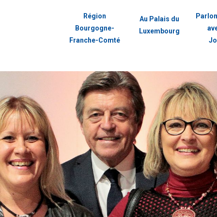
Région
Parlon
Au Palais du
Bourgogne-
av
Luxembourg
Franche-Comté
Jo