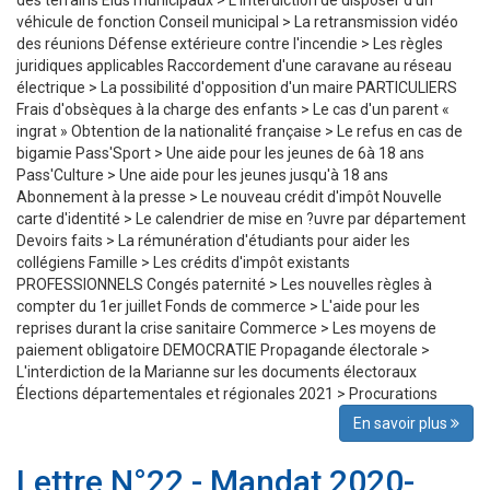
des terrains Élus municipaux > L'interdiction de disposer d'un
véhicule de fonction Conseil municipal > La retransmission vidéo
des réunions Défense extérieure contre l'incendie > Les règles
juridiques applicables Raccordement d'une caravane au réseau
électrique > La possibilité d'opposition d'un maire PARTICULIERS
Frais d'obsèques à la charge des enfants > Le cas d'un parent «
ingrat » Obtention de la nationalité française > Le refus en cas de
bigamie Pass'Sport > Une aide pour les jeunes de 6à 18 ans
Pass'Culture > Une aide pour les jeunes jusqu'à 18 ans
Abonnement à la presse > Le nouveau crédit d'impôt Nouvelle
carte d'identité > Le calendrier de mise en ?uvre par département
Devoirs faits > La rémunération d'étudiants pour aider les
collégiens Famille > Les crédits d'impôt existants
PROFESSIONNELS Congés paternité > Les nouvelles règles à
compter du 1er juillet Fonds de commerce > L'aide pour les
reprises durant la crise sanitaire Commerce > Les moyens de
paiement obligatoire DEMOCRATIE Propagande électorale >
L'interdiction de la Marianne sur les documents électoraux
Élections départementales et régionales 2021 > Procurations
En savoir plus
Lettre N°22 - Mandat 2020-