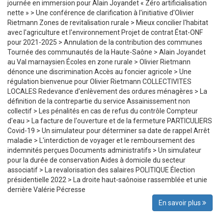
journée en immersion pour Alain Joyandet « Zéro artificialisation
nette » > Une conférence de clarification à l'initiative d'Olivier
Rietmann Zones de revitalisation rurale > Mieux concilier l'habitat
avec l'agriculture et l'environnement Projet de contrat État-ONF
pour 2021-2025 > Annulation de la contribution des communes
Tournée des communautés de la Haute-Saône > Alain Joyandet
au Val marnaysien Écoles en zone rurale > Olivier Rietmann
dénonce une discrimination Accès au foncier agricole > Une
régulation bienvenue pour Olivier Rietmann COLLECTIVITES
LOCALES Redevance d'enlèvement des ordures ménagères > La
définition de la contrepartie du service Assainissement non
collectif > Les pénalités en cas de refus du contrôle Compteur
d'eau > La facture de l'ouverture et de la fermeture PARTICULIERS
Covid-19 > Un simulateur pour déterminer sa date de rappel Arrêt
maladie > L'interdiction de voyager et le remboursement des
indemnités perçues Documents administratifs > Un simulateur
pour la durée de conservation Aides à domicile du secteur
associatif > La revalorisation des salaires POLITIQUE Élection
présidentielle 2022 > La droite haut-saônoise rassemblée et unie
derrière Valérie Pécresse
En savoir plus